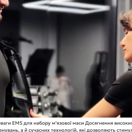
аги EMS для набору м’язової маси Досягнення високих 
нувань, а й сучасних технологій, які дозволяють стим