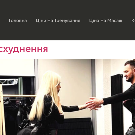
Головна
Ціни На Тренування
Ціна На Масаж
К
схуднення