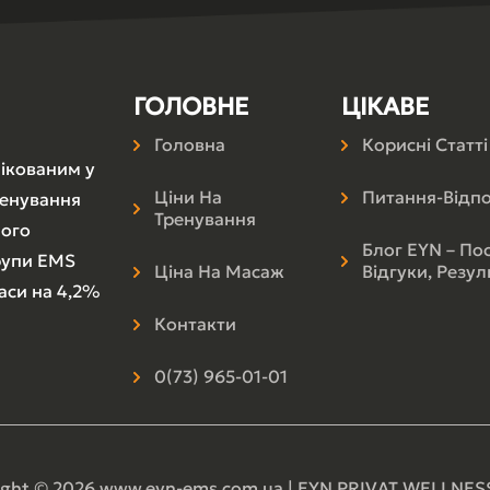
ГОЛОВНЕ
ЦІКАВЕ
Головна
Корисні Статт
лікованим у
Ціни На
Питання-Відпо
тренування
Тренування
ного
Блог EYN – По
групи EMS
Ціна На Масаж
Відгуки, Резул
аси на 4,2%
Контакти
0(73) 965-01-01
ight © 2026 www.eyn-ems.com.ua | EYN PRIVAT WELLNES