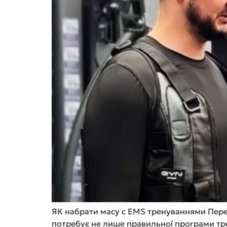
ЯК набрати масу с EMS тренуваннями Перев
потребує не лише правильної програми тре