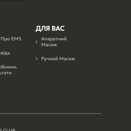
ДЛЯ ВАС
і Про EMS
Апаратний
Масаж
відь
Ручний Масаж
сібники,
ьтати
S CLUB