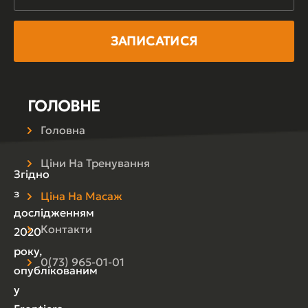
ГОЛОВНЕ
Головна
Ціни На Тренування
Згідно
з
Ціна На Масаж
дослідженням
Контакти
2020
року,
0(73) 965-01-01
опублікованим
у