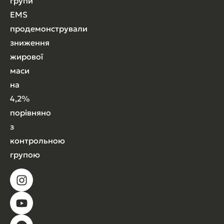
групи
EMS
продемонстрували
зниження
жирової
маси
на
4,2%
порівняно
з
контрольною
групою