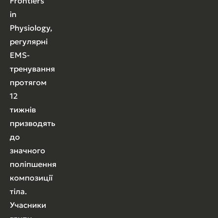
Frontiers
in
Physiology,
регулярні
EMS-
тренування
протягом
12
тижнів
призводять
до
значного
поліпшення
композиції
тіла.
Учасники